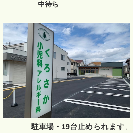
中待ち
駐車場・19台止められま
す
。