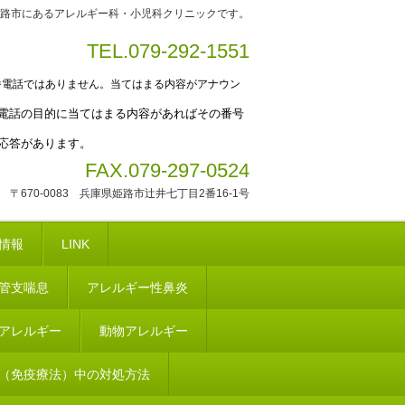
路市にあるアレルギー科・小児科クリニックです。
TEL.079-292-1551
番電話ではありません。当てはまる内容がアナウン
電話の目的に当てはまる内容があればその番号
応答があります。
FAX.079-297-0524
〒670-0083 兵庫県姫路市辻井七丁目2番16-1号
情報
LINK
管支喘息
アレルギー性鼻炎
アレルギー
動物アレルギー
（免疫療法）中の対処方法