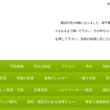
姫
電話応答が自動になりました。留守
その中から
スされるまで聞いて下さい。
を押して下さい。目的の内容に応じた
予防接種
乳幼児検診
アクセス
予約
花粉
部屋
情報の部屋
食物アレルギー
一般小児科
気
しい医院・写真
栄養相談
ベビーマッサージ教室
薬剤
ラムの案内
発熱・感染症のある患者さんへ
家庭で食物負荷